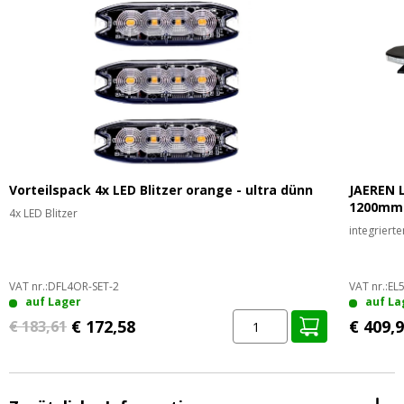
Vorteilspack 4x LED Blitzer orange - ultra dünn
JAEREN L
1200mm
4x LED Blitzer
integriert
VAT nr.:
DFL4OR-SET-2
VAT nr.:
EL
auf Lager
auf La
€ 172,58
€ 409,
€ 183,61