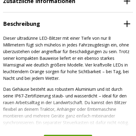
Zusätzliche Informationen
Beschreibung
Dieser ultradünne LED-Blitzer mit einer Tiefe von nur 8
Millimetern fügt sich mühelos in jedes Fahrzeugdesign ein, ohne
überzustehen oder angreifbar für Beschädigungen zu sein. Trotz
seiner kompakten Bauweise liefert er ein ebenso starkes
Warnsignal wie deutlich größere Modelle. Vier kraftvolle LEDs in
leuchtendem Orange sorgen für hohe Sichtbarkeit – bei Tag, bei
Nacht und bei jedem Wetter.
Das Gehäuse besteht aus robustem Aluminium und ist durch
seine IP67-Zertifizierung staub- und wasserdicht – ideal für den
rauen Arbeitsalltag in der Landwirtschaft. Du kannst den Blitzer
flexibel an deinem Traktor, Anhänger oder Erntemaschine
montieren und mehrere Geräte ganz einfach miteinander
synchronisieren. Ein separater Steuerkasten ist dafür nicht nötig.
Drei verschiedene Blitzmuster geben dir zusätzlich die
Möglichkeit, dein Warnsignal individuell anzupassen.