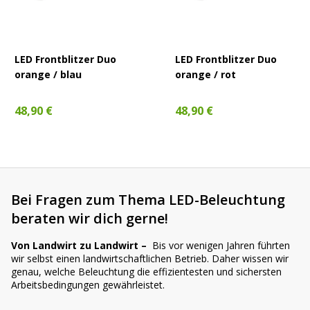
AgrarLED genau richtig ✅ Hochwertige Produkte ✅ Zu fairen
Preisen ✅ Sicher auf Rechnung bezahlen ✅ Persönlicher Service ✅
Mehr als 500 Artikel
LED Frontblitzer Duo
LED Frontblitzer Duo
orange / blau
orange / rot
48,90 €
48,90 €
Bei Fragen zum Thema LED-Beleuchtung
beraten wir dich gerne!
Von Landwirt zu Landwirt –
Bis vor wenigen Jahren führten
wir selbst einen landwirtschaftlichen Betrieb. Daher wissen wir
genau, welche Beleuchtung die effizientesten und sichersten
Arbeitsbedingungen gewährleistet.