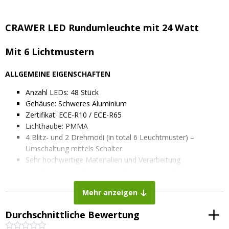
CRAWER LED Rundumleuchte mit 24 Watt
Mit 6 Lichtmustern
ALLGEMEINE EIGENSCHAFTEN
Anzahl LEDs: 48 Stück
Gehäuse: Schweres Aluminium
Zertifikat: ECE-R10 / ECE-R65
Lichthaube: PMMA
4 Blitz- und 2 Drehmodi (in total 6 Leuchtmuster) –
Umschaltung mittels Schalter
Sehr hochwertige Materialien und Verarbeitung
Ventil gegen Kondenswasser für eine optimale
Feuchtigkeitsabfuhr – verlängert die Lebensdauer nun noch
Mehr anzeigen
mehr
TECHNISCHE LICHTEIGENSCHAFTEN
Durchschnittliche Bewertung