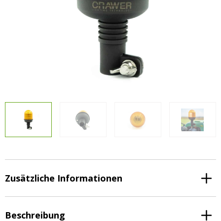
Vorteilsverpackungen
LED Beleuchtungssets
LED Beleuchtungssets
Sonstiges
Sonstiges
Kostenlose Lichtplanung
Kostenlose Lichtplanung
FAQs – Häufig gestellte Fragen
Alle anzeigen
Über uns
Agrarled Blog
Kontakt
+49 (0) 3222 1851714
info@agrarled.de
Zusätzliche Informationen
+49(0)1520 5391500
Beschreibung