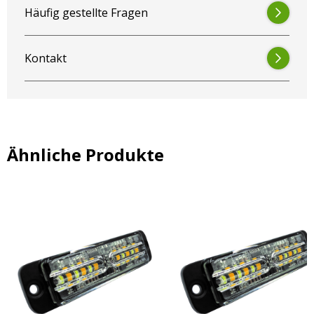
Häufig gestellte Fragen
Diese Rundumleuchte lässt sich durch den universellen
Standardfuß ganz einfach auf jeden Halter, bei jedem Modell
montieren. Einfach drauf stecken und die seitliche Schraube
Kontakt
festdrehen. Die Warnleuchte ist direkt gut befestigt und
wasserdicht. Sie haben noch keinen Halter? Dann klicken Sie
hier
Ähnliche Produkte
Auf der Suche nach einer abgerundeten LED Rundumleuchte mit
Straßenverkehrzulassung und 4 Leuchtmuster? Dann sind Sie bei