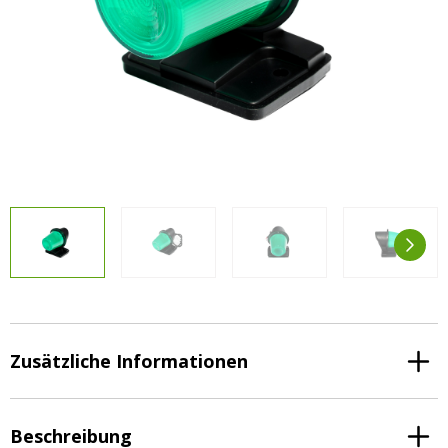
Vorteilsverpackungen
LED Beleuchtungssets
LED Beleuchtungssets
Sonstiges
Sonstiges
Kostenlose Lichtplanung
Kostenlose Lichtplanung
FAQs – Häufig gestellte Fragen
Alle anzeigen
Über uns
Agrarled Blog
Kontakt
+49 (0) 3222 1851714
info@agrarled.de
Zusätzliche Informationen
+49(0)1520 5391500
Beschreibung