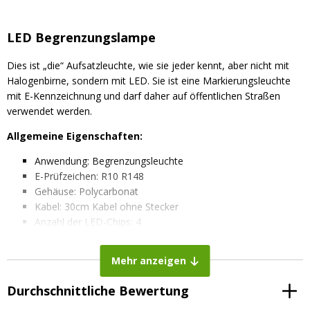
LED Begrenzungslampe
Dies ist „die“ Aufsatzleuchte, wie sie jeder kennt, aber nicht mit
Halogenbirne, sondern mit LED. Sie ist eine Markierungsleuchte
mit E-Kennzeichnung und darf daher auf öffentlichen Straßen
verwendet werden.
Allgemeine Eigenschaften:
Anwendung: Begrenzungsleuchte
E-Prüfzeichen: R10 R148
Gehäuse: Polycarbonat
Kabel: 30cm Kabel ohne Stecker
Anzahl der LED-Chips: 4
Oberfläche der Lampe: Hartbeschichtete und UV-beständige
Polykarbonatlinse
Mehr anzeigen
Schutzart: IP67
Cisper-Klasse: CISPR25 Klasse 4
Durchschnittliche Bewertung
Technische Eigenschaften: