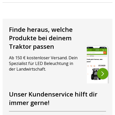
Spannung: 9-32V
Nennleistung der Lampe: 1 Watt
Abmessungen:
Finde heraus, welche
Breite der Lampe: 68.6mm
Produkte bei deinem
Höhe der Lampe: 77,8 mm
Durchmesser der Lampe: 65 mm
Traktor passen
Tiefe der Leuchte: 92 mm
Ab 150 € kostenloser Versand. Dein
Farbe:
Spezialist für LED Beleuchtung in
Grün
der Landwirtschaft.
Unser Kundenservice hilft dir
immer gerne!