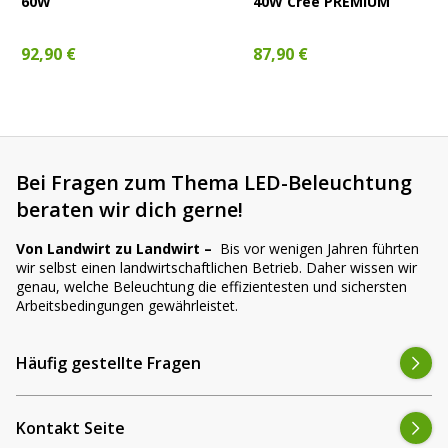
60W
40W Cree PREMIUM
erkannt – besonders bei langen Arbeitseinsätzen.
92,90 €
87,90 €
Häufig gestellte Fragen – CR-3013
Ist dies ein komplettes Set?
Bei Fragen zum Thema LED-Beleuchtung
beraten wir dich gerne!
Ist die Montage wirklich Plug & Play?
Von Landwirt zu Landwirt –
Bis vor wenigen Jahren führten
wir selbst einen landwirtschaftlichen Betrieb. Daher wissen wir
Kann ich die Scheinwerfer auch als Arbeitslicht
genau, welche Beleuchtung die effizientesten und sichersten
Arbeitsbedingungen gewährleistet.
nutzen?
Häufig gestellte Fragen
Sind die Scheinwerfer für den Straßenverkehr
zugelassen?
Kontakt Seite