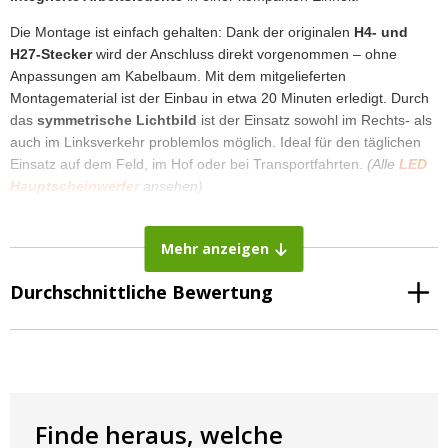
Die Montage ist einfach gehalten: Dank der originalen
H4- und
H27-Stecker
wird der Anschluss direkt vorgenommen – ohne
Anpassungen am Kabelbaum. Mit dem mitgelieferten
Montagematerial ist der Einbau in etwa 20 Minuten erledigt. Durch
das
symmetrische Lichtbild
ist der Einsatz sowohl im Rechts- als
auch im Linksverkehr problemlos möglich. Ideal für den täglichen
Einsatz auf dem Feld, im Hof oder bei Transportfahrten.
(Alle
LED
Hauptscheinwerfer
ansehen)
📄 Datenblatt CR-3013
Mehr anzeigen
Durchschnittliche Bewertung
Abmessungen und Montage
Breite: 271 mm
Höhe: 105 mm
Tiefe: 161 mm
Finde heraus, welche
Befestigungsabstand: 152 × 53 mm (Mitte-zu-Mitte)