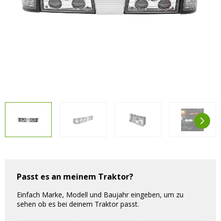
Vorteilsverpackungen
LED Beleuchtungssets
LED Beleuchtungssets
Sonstiges
Sonstiges
Kostenlose Lichtplanung
Kostenlose Lichtplanung
FAQs – Häufig gestellte Fragen
Alle anzeigen
Über uns
Agrarled Blog
Kontakt
+49 (0) 3222 1851714
info@agrarled.de
Passt es an meinem Traktor?
+49(0)1520 5391500
Einfach Marke, Modell und Baujahr eingeben, um zu
sehen ob es bei deinem Traktor passt.